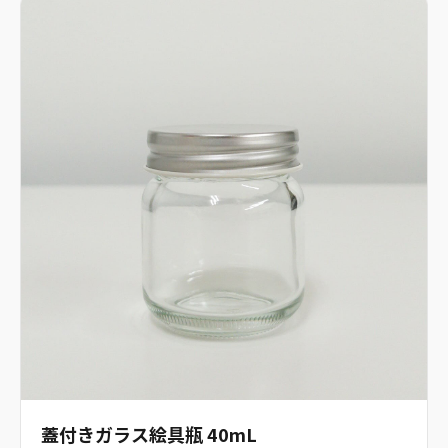
蓋付きガラス絵具瓶 40mL